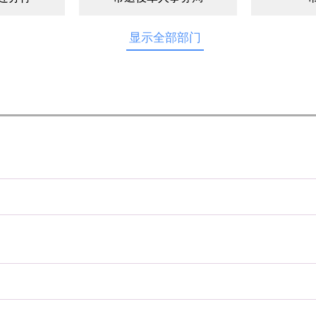
显示全部部门
和规划局
市档案局
旅局
市水利局
市
局
市民政局
局
市工信局
理局
市税务局
市