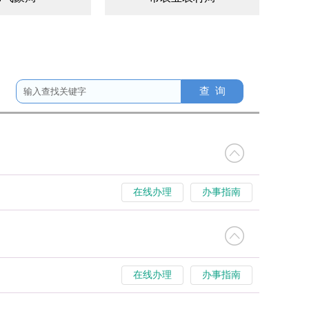
市统计局
市体育局
交通运输局
市财政局
市公安局
市市场监管局
市残联
市医保局
在线办理
办事指南
发展改革委
江苏联合水务科技股份有限公司
在线办理
办事指南