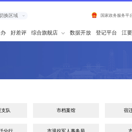
切换区域
国家政务服务平
来办
好差评
综合旗舰店
数据开放
登记平台
江
援支队
市档案馆
宿
迁分行
市退役军人事务局